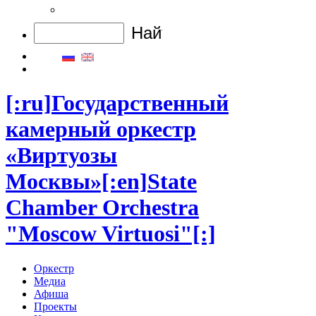
[:ru]Государственный
камерный оркестр
«Виртуозы
Москвы»[:en]State
Chamber Orchestra
"Moscow Virtuosi"[:]
Оркестр
Медиа
Афиша
Проекты